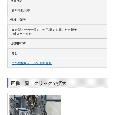
保管場所
香川県坂出市
仕様・備考
★金型メーカー様でご使用/歴史を築いた名機★
2軸スケール付
仕様書PDF
無し
この機械をメールでお問合せ
画像一覧 クリックで拡大