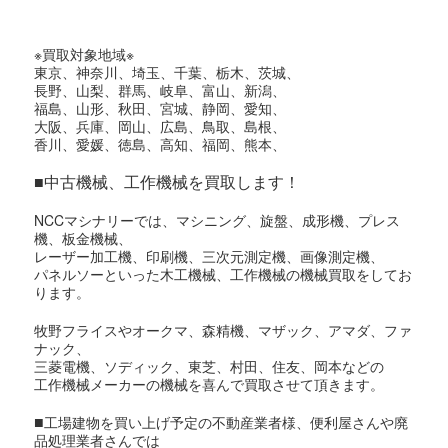
※買取対象地域※
東京、神奈川、埼玉、千葉、栃木、茨城、
長野、山梨、群馬、岐阜、富山、新潟、
福島、山形、秋田、宮城、静岡、愛知、
大阪、兵庫、岡山、広島、鳥取、島根、
香川、愛媛、徳島、高知、福岡、熊本、
■中古機械、工作機械を買取します！
NCCマシナリーでは、マシニング、旋盤、成形機、プレス
機、板金機械、
レーザー加工機、印刷機、三次元測定機、画像測定機、
パネルソーといった木工機械、工作機械の機械買取をしてお
ります。
牧野フライスやオークマ、森精機、マザック、アマダ、ファ
ナック、
三菱電機、ソディック、東芝、村田、住友、岡本などの
工作機械メーカーの機械を喜んで買取させて頂きます。
■
工場建物を買い上げ予定の不動産業者様、便利屋さんや廃
品処理業者さんでは