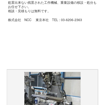
処置出来ない残置された工作機械、重量設備の移設・処分も
お任せ下さい。
相談・見積もりは無料です。
株式会社 NCC 東京本社 TEL : 03-6206-2363
＃中古工作機械 ＃USEDMACHINE #中古 ＃USED #機械 ＃
MACHINE
＃買取 #売却 #引取 #高値
#マシニング #旋盤 #プレス #板金 #印刷機 ＃放電 ＃ワイヤ
#研削盤 #NC #測定機 ＃印刷機 #金型 ＃工具 #日研
#東京 #香川 #埼玉 #千葉 ＃神奈川 #茨城 #栃木 #福島
#山形 #高知 #愛媛 #徳島 #広島
#リース
#弁護士 #管財物件 #遺産 #倒産 #廃業