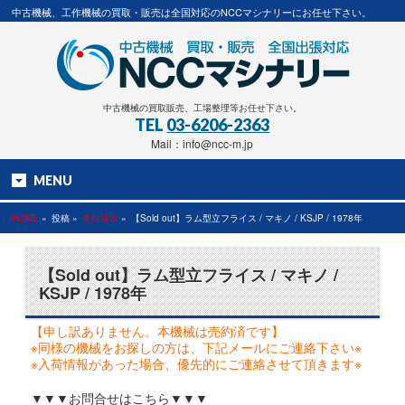
中古機械、工作機械の買取・販売は全国対応のNCCマシナリーにお任せ下さい。
中古機械の買取販売、工場整理等お任せ下さい。
TEL
03-6206-2363
Mail：info@ncc-m.jp
MENU
HOME
»
投稿 »
売却済み
»
【Sold out】ラム型立フライス / マキノ / KSJP / 1978年
【Sold out】ラム型立フライス / マキノ /
KSJP / 1978年
【申し訳ありません。本機械は売約済です】
※同様の機械をお探しの方は、下記メールにご連絡下さい※
※入荷情報があった場合、優先的にご連絡させて頂きます※
▼▼▼お問合せはこちら▼▼▼