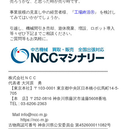
売ろうかな、と思った時が売り時です。
事業規模の見直し中の経営者様、『
工場終活Ⓡ
』 を検討し
てみてはいかがでしょうか。
引越し、機械間引き売却、遊休廃棄、増設、ロボット導入
等々ぜひ下記までご相談ください。
ご質問等もお気軽に。
*********************************************************************
株式会社ＮＣＣ
代表者 大河原 勇
【東京本社】〒103-0001 東京都中央区日本橋小伝馬町14-5-
705
【本 店】〒252-0816 神奈川県藤沢市遠藤5608番地
TEL : 03-6206-2363
Mail info@ncc-m.jp
https://ncc-m.jp
古物商認可番号 神奈川県公安委員会 第452600011082号