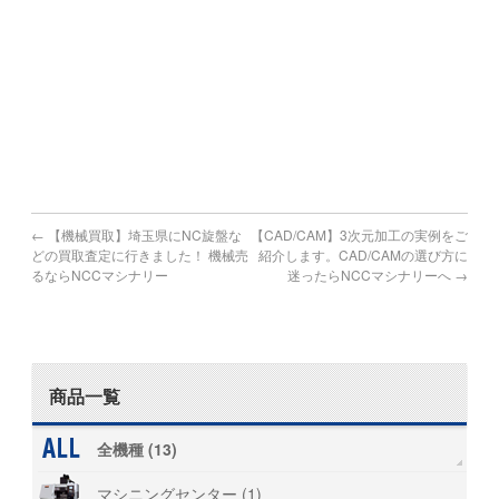
MACHINE
＃買取 #売却 #引取 #高値
#マシニング #旋盤 #プレス #板金 #印刷機 ＃放電 ＃ワイヤ
#研削盤 #NC #測定機 ＃印刷機 #金型 ＃工具 #日研
#東京 #香川 #埼玉 #千葉 ＃神奈川 #茨城 #栃木 #福島
#山形 #高知 #愛媛 #徳島 #広島
#リース #タッピング #SPEEDIO #スピ－ディオ
#弁護士 #管財物件 #遺産 #倒産 #廃業 #ブラザー
←
【機械買取】埼玉県にNC旋盤な
【CAD/CAM】3次元加工の実例をご
どの買取査定に行きました！ 機械売
紹介します。CAD/CAMの選び方に
るならNCCマシナリー
迷ったらNCCマシナリーへ
→
商品一覧
全機種 (13)
マシニングセンター (1)