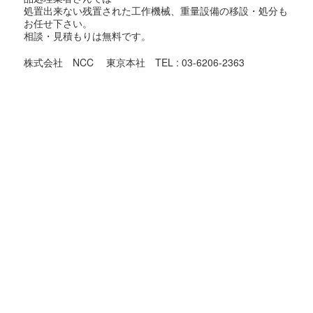
処置出来ない残置された工作機械、重量設備の移設・処分も
お任せ下さい。
相談・見積もりは無料です。
株式会社 NCC 東京本社 TEL : 03-6206-2363
東京都での機械買取対象地域
足立区,荒川区,板橋区,江戸川区,大田区,葛飾区,北区,江東区,
品川区,
渋谷区,新宿区,杉並区,墨田区,世田谷区,台東区,中央区,千代田
区,
豊島区,中野区,練馬区,文京区,港区,目黒区,昭島市,あきる野
市,稲城市,
青梅市,清瀬市,国立市,小金井市,国分寺市,小平市,狛江市,立川
市,
多摩市,調布市,西東京市,八王子市,羽村市,東久留米市,東村山
市,
東大和市,日野市,府中市,福生市,町田市,三鷹市,武蔵野市,武蔵
村山市,
大島町,奥多摩町,八丈町,日の出町,瑞穂町,
神奈川県の機械買取の対象地域
横浜市,川崎市,横須賀市,鎌倉市,逗子市,三浦市,葉山町,相模原
市,