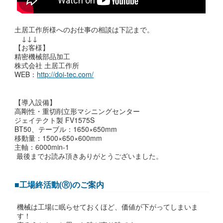
土居工作所様へのお仕事の相談は下記まで。
↓↓↓
【お客様】
精密機械部品加工
株式会社 土居工作所
WEB：
http://doi-tec.com/
【導入設備】
高剛性・重切削立形マシニングセンター
ジェイテクト製 FV1575S
BT50、テーブル：1650×650mm
移動量：1500×650×600mm
主軸：6000min-1
最後までお読み頂きありがとうございました。
■工場終活動(Ⓡ)のご案内
機械は工場に眠らせておくほど、価値が下がってしまいま
す！